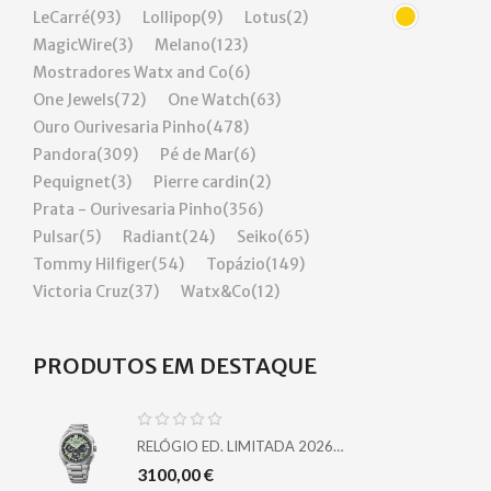
LeCarré
(93)
Lollipop
(9)
Lotus
(2)
MagicWire
(3)
Melano
(123)
Mostradores Watx and Co
(6)
One Jewels
(72)
One Watch
(63)
Ouro Ourivesaria Pinho
(478)
Pandora
(309)
Pé de Mar
(6)
Pequignet
(3)
Pierre cardin
(2)
Prata - Ourivesaria Pinho
(356)
Pulsar
(5)
Radiant
(24)
Seiko
(65)
Tommy Hilfiger
(54)
Topázio
(149)
Victoria Cruz
(37)
Watx&Co
(12)
PRODUTOS EM DESTAQUE
RELÓGIO ED. LIMITADA 2026
ASTRON SEIKO
3100,00
€