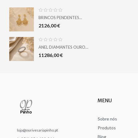
BRINCOS PENDENTES
FILIGRANA OURO 19,2KT
2126,00
€
ANEL DIAMANTES OURO
BRANCO 19,2KT
11286,00
€
MENU
Sobre nós
Produtos
loja@ourivesariapinho.pt
Blog