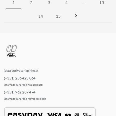
1
2
3
4
…
13
14
15
loja@ourivesariapinho.pt
(+351) 256 423 064
(chamada para rede fixa nacional)
(+351) 962 207 474
(chamada para rede móvel nacional)