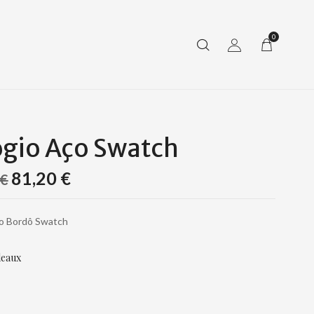
0
ógio Aço Swatch
81,20
€
€
ço Bordô Swatch
eaux