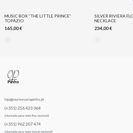
MUSIC BOX “THE LITTLE PRINCE”
SILVER RIVIERA F
TOPÁZIO
NECKLACE
165,00
€
234,00
€
loja@ourivesariapinho.pt
(+351) 256 423 064
(chamada para rede fixa nacional)
(+351) 962 207 474
(chamada para rede móvel nacional)