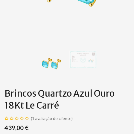
Brincos Quartzo Azul Ouro
18Kt Le Carré
(
1
avaliação de cliente)
Classificado
1
439,00
€
com
5.00
em