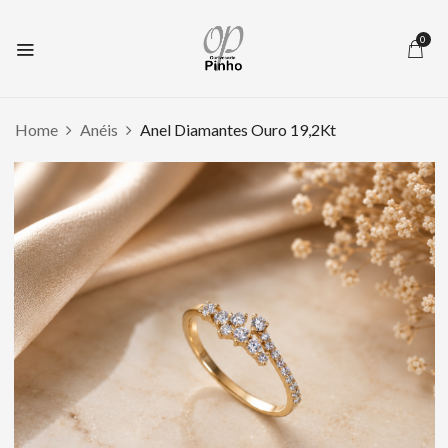
0
Home
Anéis
Anel Diamantes Ouro 19,2Kt