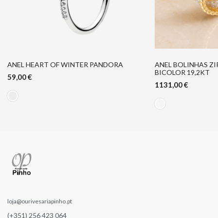
ANEL HEART OF WINTER PANDORA
ANEL BOLINHAS Z
BICOLOR 19,2KT
59,00
€
1131,00
€
loja@ourivesariapinho.pt
(+351) 256 423 064